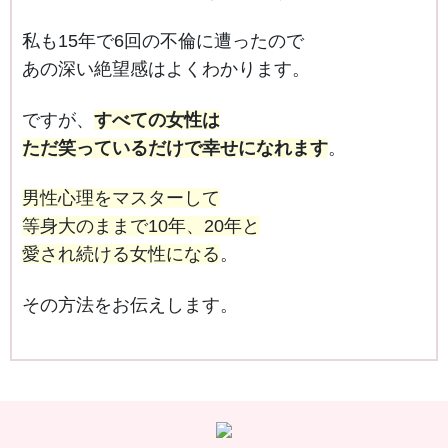
私も15年で6回の不倫に遭ったので
あの深い絶望感はよくわかります。
ですが、
すべての女性は
ただ笑っているだけで幸せになれます
。
男性心理をマスターして
等身大のままで10年、20年と
愛され続ける女性になる
。
その方法をお伝えします。