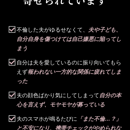
寄せられています
不倫した夫がゆるせなくて、
夫や子ども、
自分自身を傷つけては自己嫌悪に陥ってし
まう
自分は夫を愛しているのに振り向いてもら
えず
報われない一方的な関係に疲れてしま
った
夫の顔色ばかり気にしてしまって
自分の本
心を言えず、モヤモヤが募っている
夫のスマホが鳴るたびに
「また不倫…？」
と不安になり、携帯チェックがやめられな