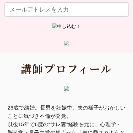
講師プロフィール
26歳で結婚。長男を妊娠中、夫の様子がおかしい
ことに気づき不倫が発覚。
以後15年で6度の“サレ妻”経験を元に、心理学・
脳科学・量子力学の観点から「夫に愛されようと