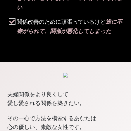
い
関係改善のために頑張っているけど
逆に不
審がられて、関係が悪化してしまった
夫婦関係をより良くして
愛し愛される関係を築きたい。
その一心で方法を模索するあなたは
心の優しい、素敵な女性です。