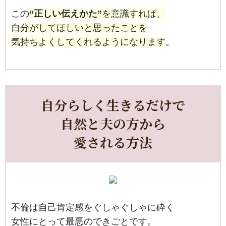
この
“正しい伝えかた”
を意識すれば、
自分がしてほしいと思ったことを
気持ちよくしてくれるようになります
。
自分らしく生きるだけで
自然と夫の方から
愛される方法
不倫は自己肯定感をぐしゃぐしゃに砕く
女性にとって最悪のできごとです。